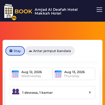
Amjad Al Deafah Hotel
BOOK
Makkah Hotel
🏨 Stay
🚗 Antar-jemput bandara
Wednesday
Thursday
▼